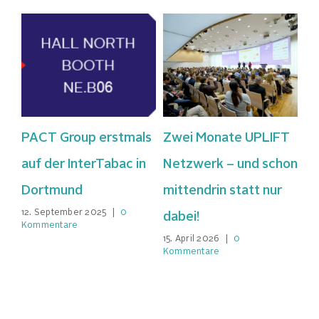
PACT Group erstmals
Zwei Monate UPLIFT
Eu
L
auf der InterTabac in
Netzwerk – und schon
Di
e
Dortmund
mittendrin statt nur
Me
12. September 2025
|
0
dabei!
Re
Kommentare
15. April 2026
|
0
Me
Kommentare
10.
Ko