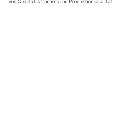
von Qualitätsstandards und Produktionsqualität.
VISUAL
MERCHANDISING